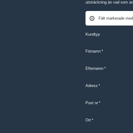
utsträckning än vad som an
Fält markerade med 
Kundtyp
Förnamn
*
Efternamn
*
Adress
*
Post nr
*
Ort
*