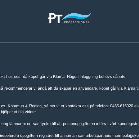
ekt hos oss, då köpet går via Klarna. Någon inloggning behövs då inte.
 rekommenderar vi ändå att du skapar en användare, köpet går via Klarna ti
.ex. Kommun & Region, så ber vi er kontakta oss på telefon: 0455-615020 elle
jälper vi dig vidare.
ing lämnar ni ert samtycke till att personuppgifterna införs i vårt kundregister
darebefordra uppgifter i registret till annan än samarbetspartners inom bolagsk