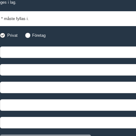
ges i lag.
* måste fyllas i.
Privat
Företag