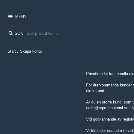
MENY
SÖK
Start
/
Skapa konto
Privatkunder kan handla dir
För återkommande kunder så
direktkund.
Är du en större kund, som t
order@ptprofessional.se så h
Vid godkännande av registrer
Vi förbinder oss att inte vi