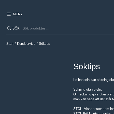
MENY
SÖK
Start
/
Kundservice
/
Söktips
Söktips
I e-handeln kan sökning ske
Sökning utan prefix
Om sökning görs utan prefix
man kan säga att det står 
STOL Visar poster som inne
STOL PALL Visar poster so