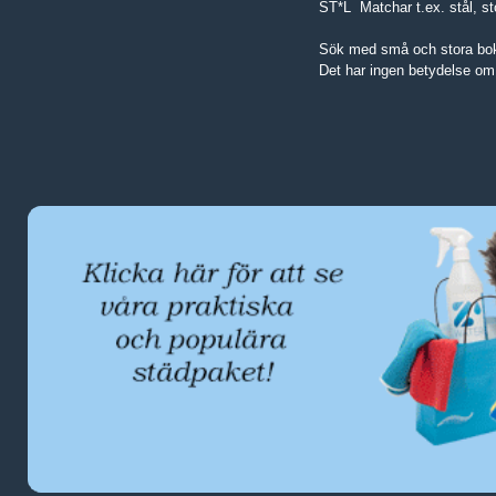
ST*L Matchar t.ex. stål, stol
Sök med små och stora bo
Det har ingen betydelse om