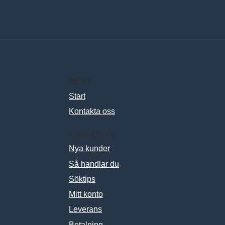
MENY
Start
Kontakta oss
KUNDSERVICE
Nya kunder
Så handlar du
Söktips
Mitt konto
Leverans
Betalning