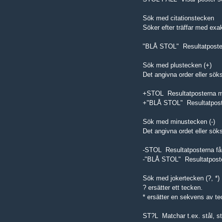
Sök med citationstecken
Söker efter träffar med exa
"BLÅ STOL" Resultatposterna
Sök med plustecken (+)
Det angivna order eller sök
+STOL Resultatposterna mås
+"BLÅ STOL" Resultatposter
Sök med minustecken (-)
Det angivna ordet eller sök
-STOL Resultatposterna får 
-"BLÅ STOL" Resultatpostern
Sök med jokertecken (?, *)
? ersätter ett tecken.
* ersätter en sekvens av te
ST?L Matchar t.ex. stål, st