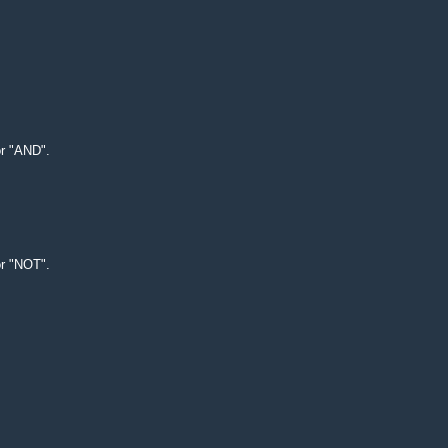
ör "AND".
ör "NOT".