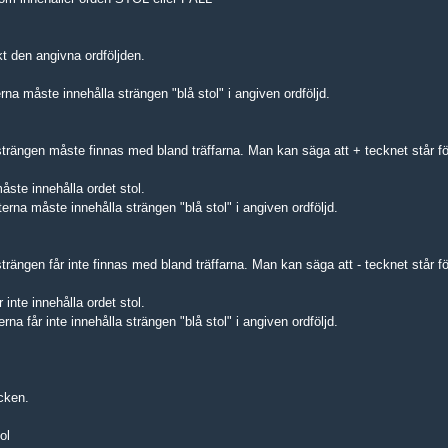
kt den angivna ordföljden.
 måste innehålla strängen "blå stol" i angiven ordföljd.
strängen måste finnas med bland träffarna. Man kan säga att + tecknet står f
te innehålla ordet stol.
na måste innehålla strängen "blå stol" i angiven ordföljd.
strängen får inte finnas med bland träffarna. Man kan säga att - tecknet står f
inte innehålla ordet stol.
a får inte innehålla strängen "blå stol" i angiven ordföljd.
cken.
ol