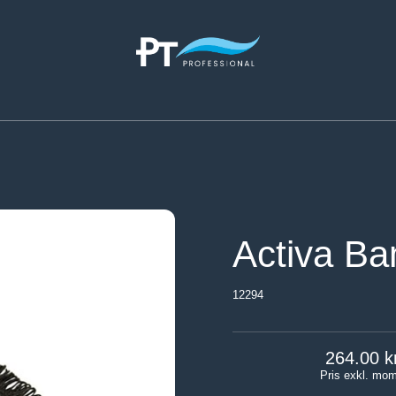
Activa B
12294
264.00
Pris exkl. mo