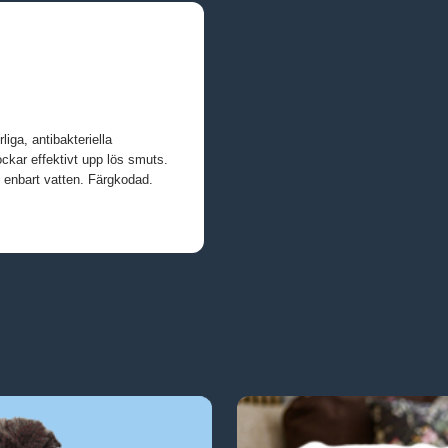
iga, antibakteriella
ockar effektivt upp lös smuts.
d enbart vatten. Färgkodad.