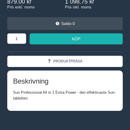
879.00
1 098.75
Pris exkl. moms
Pris inkl. moms
Saldo
0
KÖP
PRODUKTFRÅGA
Beskrivning
Sun Professional All in 1 Extra Power - den effektivaste Sun-
tabletten.